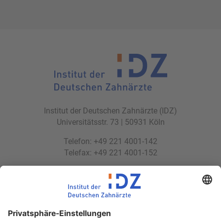
Institut der Deutschen Zahnärzte (IDZ)
Universitätsstr. 73 | 50931 Köln
Telefon: +49 221 4001-142
Telefax: +49 221 4001-152
E-Mail:
idz(at)idz.institute
Web:
www.idz.institute