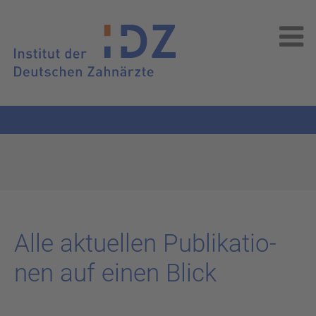
Alle ak­tu­el­len Pu­bli­ka­tio­
nen auf einen Blick