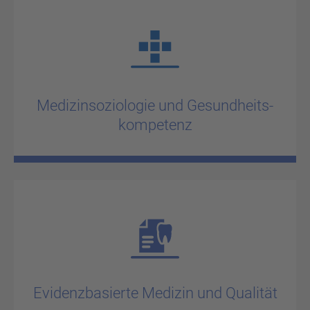
Me­di­zin­so­zio­lo­gie und Ge­sund­heits­
kom­pe­tenz
Evi­denz­ba­sier­te Me­di­zin und Qua­li­tät