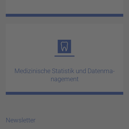
Me­di­zi­ni­sche Sta­tis­tik und Da­ten­ma­
nage­ment
Newsletter