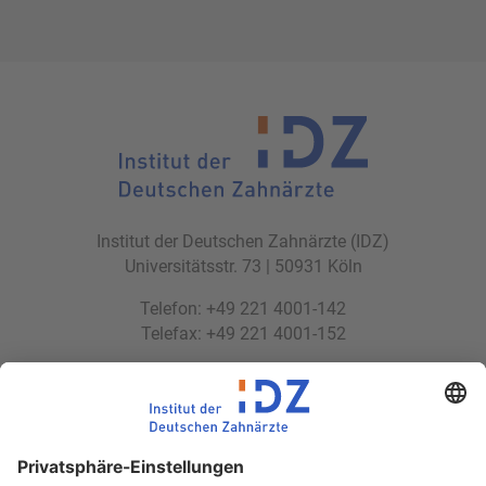
Institut der Deutschen Zahnärzte (IDZ)
Universitätsstr. 73 | 50931 Köln
Telefon: +49 221 4001-142
Telefax: +49 221 4001-152
E-Mail:
idz(at)idz.institute
Web:
www.idz.institute