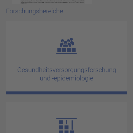
Forschungsbereiche
Ge­sund­heits­ver­sor­gungs­for­schung
und
-​epidemiologie