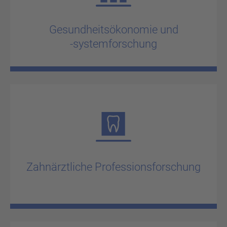
Ge­sund­heits­öko­no­mie und
-​systemforschung
Zahn­ärzt­li­che Pro­fes­si­ons­for­schung