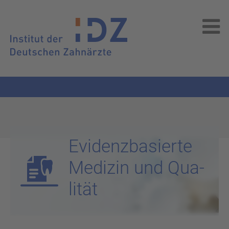
Evi­denz­ba­sier­te
Me­di­zin und Qua­
li­tät