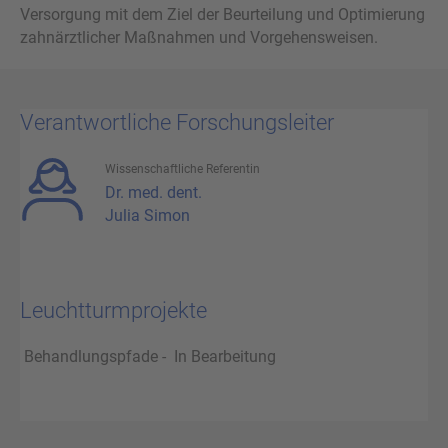
Versorgung mit dem Ziel der Beurteilung und Optimierung
zahnärztlicher Maßnahmen und Vorgehensweisen.
Ver­ant­wort­li­che For­schungs­lei­ter
Wis­sen­schaft­li­che Re­fe­ren­tin
Dr. med. dent.
Julia Simon
Leucht­turm­pro­jek­te
Behandlungspfade - In Bearbeitung