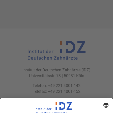
Institut der Deutschen Zahnärzte (IDZ)
Universitätsstr. 73 | 50931 Köln
Telefon: +49 221 4001-142
Telefax: +49 221 4001-152
E-Mail:
idz(at)idz.institute
Web:
www.idz.institute