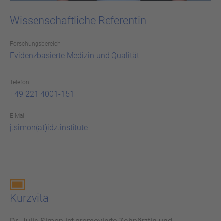
Wissenschaftliche Referentin
For­schungs­be­reich
Evi­denz­ba­sier­te Me­di­zin und Qua­li­tät
Telefon
+49 221 4001-151
E-Mail
j.simon(at)idz.institute
Kurz­vi­ta
Dr. Julia Simon ist promovierte Zahnärztin und