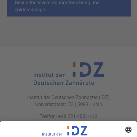
Gesundheitsversorgungsforschung und -
epidemiologie
Institut der Deutschen Zahnärzte (IDZ)
Universitätsstr. 73 | 50931 Köln
Telefon: +49 221 4001-142
Telefax: +49 221 4001-152
E-Mail:
idz(at)idz.institute