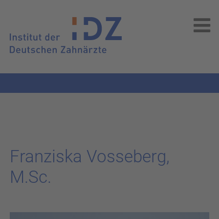
Fran­zis­ka Vos­se­berg,
M.Sc.