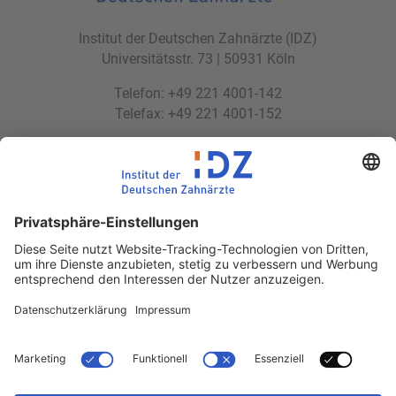
Institut der Deutschen Zahnärzte (IDZ)
Universitätsstr. 73 | 50931 Köln
Telefon: +49 221 4001-142
Telefax: +49 221 4001-152
E-Mail:
idz(at)idz.institute
Web:
www.idz.institute
Partnerseiten