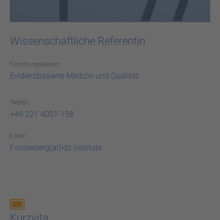
Wissenschaftliche Referentin
For­schungs­be­reich
Evi­denz­ba­sier­te Me­di­zin und Qua­li­tät
Telefon
+49 221 4001-158
E-Mail
f.vosseberg(at)idz.institute
Kurz­vi­ta