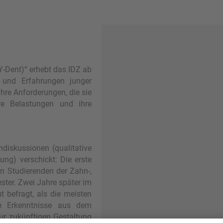
Y-Dent)“ erhebt das IDZ ab
 und Erfahrungen junger
hre Anforderungen, die sie
hre Belastungen und ihre
diskussionen (qualitative
ng) verschickt: Die erste
n Studierenden der Zahn-,
ster. Zwei Jahre später im
 befragt, als die meisten
ie Erkenntnisse aus dem
zur zukünftigen Gestaltung