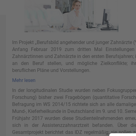
Im Projekt „Berufsbild angehender und junger Zahnärzte (
Anfang Februar 2019 zum dritten Mal Einstellungen
Zahnärztinnen und Zahnärzte in den ersten Berufsjahren; i
an den Beruf stellen, und mögliche Zielkonflikte; i
beruflichen Pläne und Vorstellungen.
Mehr lesen
In der longitudinalen Studie wurden neben Fokusgruppen
Forschung) bisher zwei Fragebögen (quantitative Forschu
Befragung im WS 2014/15 richtete sich an alle damalige
Mund-, Kieferheilkunde in Deutschland im 9. und 10. Seme
Frühjahr 2017 wurden diese Studienteilnehmenden erneut
sich in der Assistenzzahnarztzeit befanden. Über d
Gesamtprojekt berichtet das IDZ regelmäßig; sie sollen 