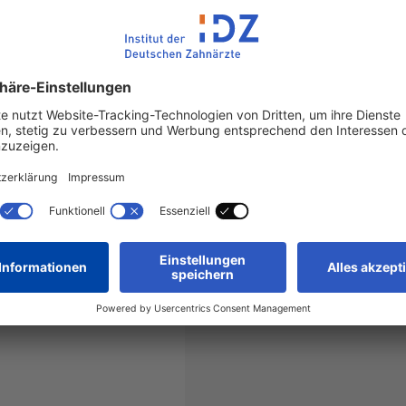
ng beitragen.
en und Zahnärzte weiter
d Vorstellungen befragen.
lnehmenden, die einer
ieben und um eine erneute
DZ in Zusammenarbeit mit
urch.
he Professionsforschung“