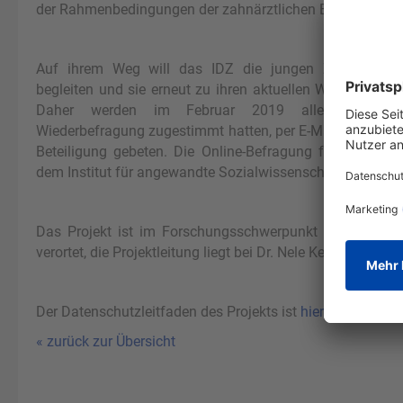
der Rahmenbedingungen der zahnärztlichen Berufsausübu
Auf ihrem Weg will das IDZ die jungen Zahnärztinn
begleiten und sie erneut zu ihren aktuellen Wünschen un
Daher werden im Februar 2019 alle Studientei
Wiederbefragung zugestimmt hatten, per E-Mail angeschr
Beteiligung gebeten. Die Online-Befragung führt das I
dem Institut für angewandte Sozialwissenschaft (infas) d
Das Projekt ist im Forschungsschwerpunkt „Zahnärztlic
verortet, die Projektleitung liegt bei Dr. Nele Kettler.
Der Datenschutzleitfaden des Projekts ist
hier
einsehbar.
« zurück zur Übersicht