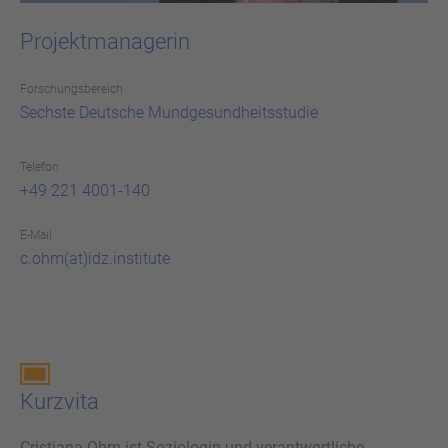
Projektmanagerin
For­schungs­be­reich
Sechs­te Deut­sche Mund­ge­sund­heits­stu­die
Telefon
+49 221 4001-140
E-Mail
c.ohm(at)idz.institute
Kurz­vi­ta
Cristiana Ohm ist Soziologin und verantwortliche