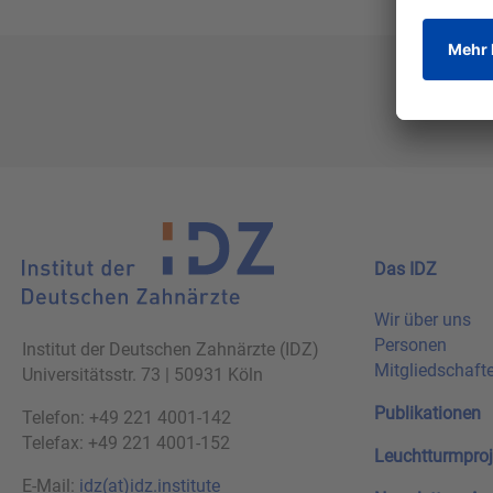
Das IDZ
Wir über uns
Personen
Institut der Deutschen Zahnärzte (IDZ)
Mitgliedschaft
Universitätsstr. 73 | 50931 Köln
Publikationen
Telefon: +49 221 4001-142
Telefax: +49 221 4001-152
Leuchtturmproj
E-Mail:
idz(at)idz.institute