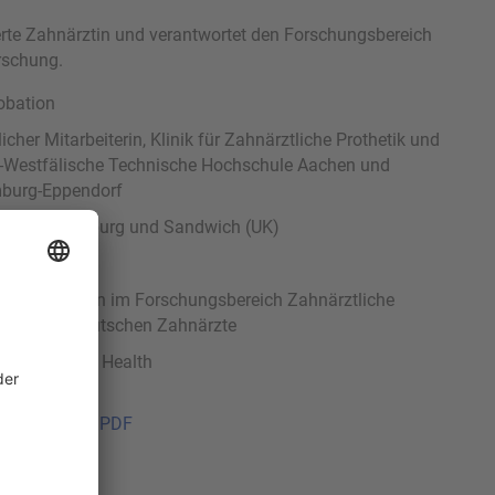
erte Zahnärztin und verantwortet den Forschungsbereich
rschung.
obation
her Mitarbeiterin, Klinik für Zahnärztliche Prothetik und
ch-Westfälische Technische Hochschule Aachen und
mburg-Eppendorf
tigkeit, Hamburg und Sandwich (UK)
 dent.)
che Referentin im Forschungsbereich Zahnärztliche
stitut der Deutschen Zahnärzte
MSc.) Public Health
 der Vita als PDF