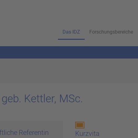
Das IDZ
Forschungsbereiche
geb. Kett­ler, MSc.
tliche Referentin
Kurz­vi­ta