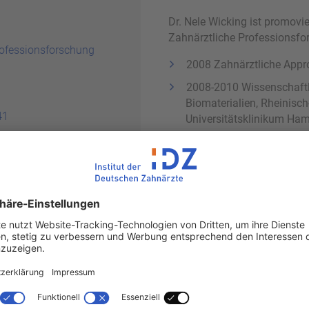
Dr. Nele Wicking ist promovi
Zahnärztliche Professionsfo
o­fes­si­ons­for­schung
2008 Zahnärztliche Appr
2008-2010 Wissenschaftlic
Biomaterialien, Rheinis
41
Universitätsklinikum Ha
2009-2012 praktische Tä
2011 Promotion (Dr. med.
institute
seit 2012 Wissenschaftli
Professionsforschung, In
2016 Master of Science (
Klicken Sie für den Download