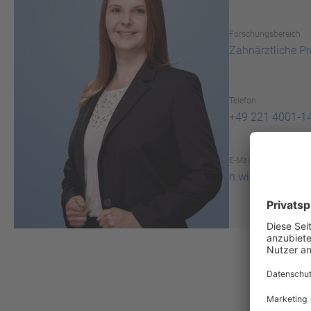
For­schungs­be­reich
Zahn­ärzt­li­che Pr
Telefon
+49 221 4001-1
E-Mail
n.wicking(at)idz.