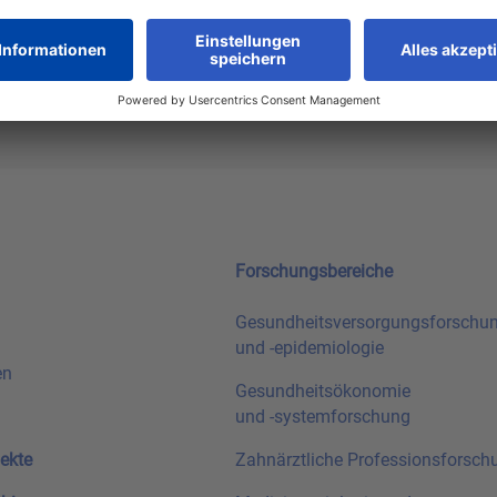
Forschungsbereiche
Gesundheitsversorgungsforschu
und
-epidemiologie
en
Gesundheitsökonomie
und
-systemforschung
ekte
Zahnärztliche Professionsforsch