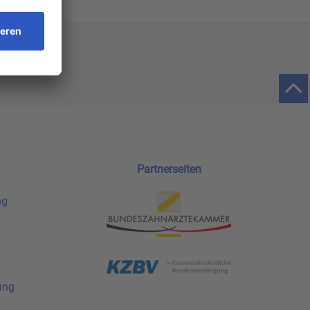
Partnerseiten
ng
ung