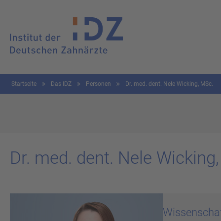
Startseite
Das IDZ
Personen
Dr. med. dent. Nele Wicking, MSc.
Dr. med. dent. Nele Wi­cking, 
Wissenschaf