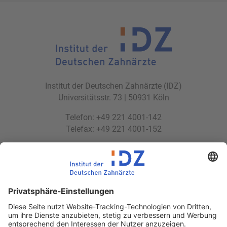
Institut der Deutschen Zahnärzte (IDZ)
Universitätsstr. 73 | 50931 Köln
Telefon: +49 221 4001-142
Telefax: +49 221 4001-152
E-Mail:
idz(at)idz.institute
Web:
www.idz.institute
Partnerseiten