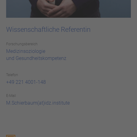
Wissenschaftliche Referentin
For­schungs­be­reich
Me­di­zin­so­zio­lo­gie
und Ge­sund­heits­kom­pe­tenz
Telefon
+49 221 4001-148
E-Mail
M.Schierbaum(at)idz.institute