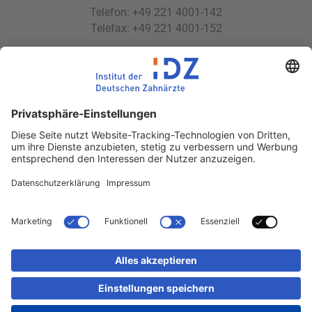
Telefon: +49 221 4001-142
Telefax: +49 221 4001-152
E-Mail:
idz(at)idz.institute
Web:
www.idz.institute
Partnerseiten