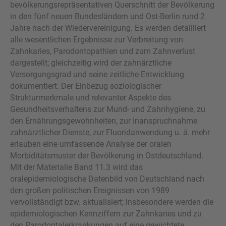
bevölkerungsrepräsentativen Querschnitt der Bevölkerung
in den fünf neuen Bundesländern und Ost-Berlin rund 2
Jahre nach der Wiedervereinigung. Es werden detailliert
alle wesentlichen Ergebnisse zur Verbreitung von
Zahnkaries, Parodontopathien und zum Zahnverlust
dargestellt; gleichzeitig wird der zahnärztliche
Versorgungsgrad und seine zeitliche Entwicklung
dokumentiert. Der Einbezug soziologischer
Strukturmerkmale und relevanter Aspekte des
Gesundheitsverhaltens zur Mund- und Zahnhygiene, zu
den Ernährungsgewohnheiten, zur Inanspruchnahme
zahnärztlicher Dienste, zur Fluoridanwendung u. ä. mehr
erlauben eine umfassende Analyse der oralen
Morbiditätsmuster der Bevölkerung in Ostdeutschland.
Mit der Materialie Band 11.3 wird das
oralepidemiologische Datenbild von Deutschland nach
den großen politischen Ereignissen von 1989
vervollständigt bzw. aktualisiert; insbesondere werden die
epidemiologischen Kennziffern zur Zahnkaries und zu
den Parodontalerkrankungen auf eine gewichtete