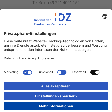
Telefax: +49 221 4001-152
E-Mail:
idz(at)idz.institute
Web:
www.idz.institute
Partnerseiten
Impressum
Datenschutz
Kontakt
Sitemap