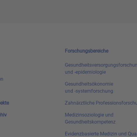
Forschungsbereiche
Gesundheitsversorgungsforschu
und
-epidemiologie
en
Gesundheitsökonomie
und
-systemforschung
ekte
Zahnärztliche Professionsforsch
chiv
Medizinsoziologie und
Gesundheitskompetenz
Evidenzbasierte Medizin und Qual