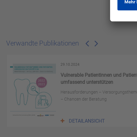
Verwandte Publikationen
29.10.2024
Vulnerable Patientinnen und Patien
umfassend unterstützen
Herausforderungen – Versorgungsthem
– Chancen der Beratung
DETAILANSICHT