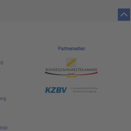
Partnerseiten
ng
ung
ität