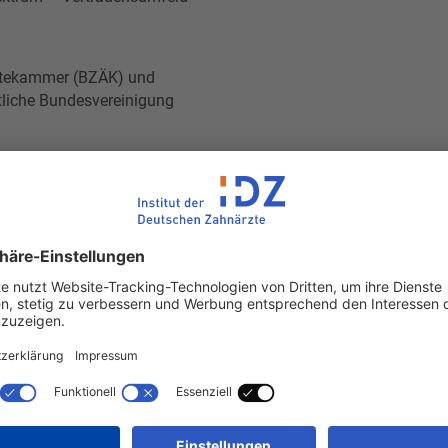
tekammer (BZÄK) und
liche Bundesvereinigung