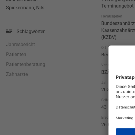
Terminangebot
Spiekermann, Nils
Herausgeber
Bundeszahnärz
Kassenzahnärzt
Schlagwörter
(KZBV)
Jahresbericht
Ort
Patienten
Berlin/Köln
Patientenberatung
Verlag
BZÄK/KZBV
Zahnärzte
Jahr
2022
Seitenzahl
43
Erscheinungsdatum
26.09.2022