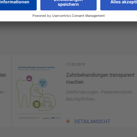
11.09.2019
ten
Zahnbehandlungen transparent
machen
en
Geldforderungen - Patientenrechte -
Berufspflichten
DETAILANSICHT