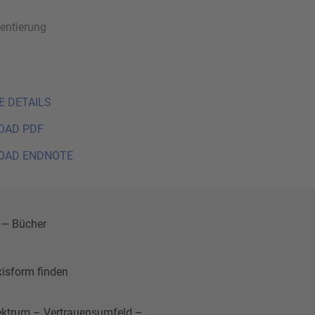
ientierung
E DETAILS
OAD PDF
OAD ENDNOTE
 — Bücher
xisform finden
ktrum – Vertrauensumfeld –