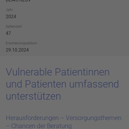
Jahr
2024
Seitenzahl
47
Erscheinungsdatum
29.10.2024
Vul­ne­r­a­ble Pa­ti­en­tin­nen
und Pa­ti­en­ten um­fas­send
un­ter­stüt­zen
Herausforderungen – Versorgungsthemen
– Chancen der Beratung