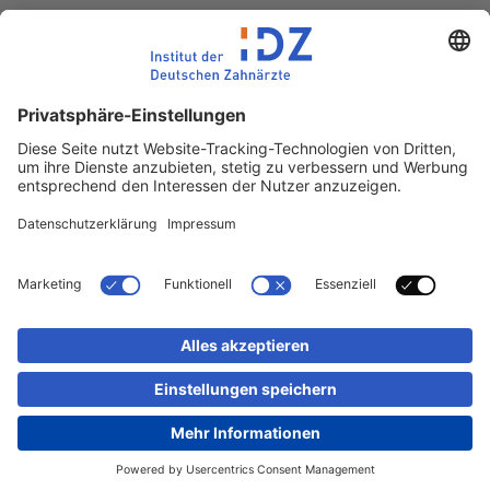
E-Mail:
idz(at)idz.institute
Web:
www.idz.institute
Partnerseiten
Impressum
Datenschutz
Kontakt
Sitemap
Newsletter-Abmeldung