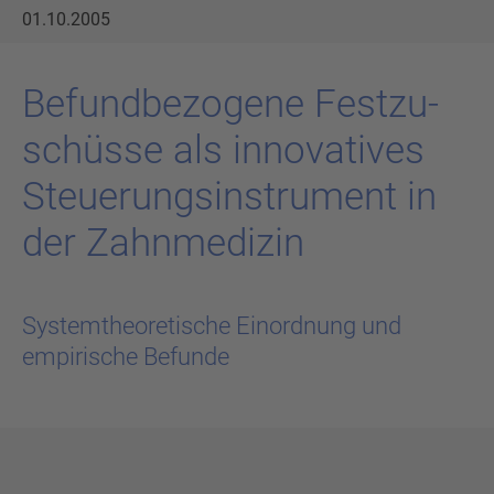
01.10.2005
Be­fund­be­zo­ge­ne Fest­zu­
schüs­se als in­no­va­ti­ves
Steue­rungs­in­stru­ment in
der Zahn­me­di­zin
Systemtheoretische Einordnung und
empirische Befunde