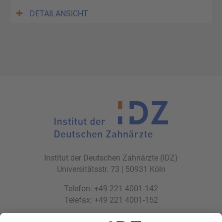
DETAILANSICHT
Institut der Deutschen Zahnärzte (IDZ)
Universitätsstr. 73 | 50931 Köln
Telefon: +49 221 4001-142
Telefax: +49 221 4001-152
E-Mail:
idz(at)idz.institute