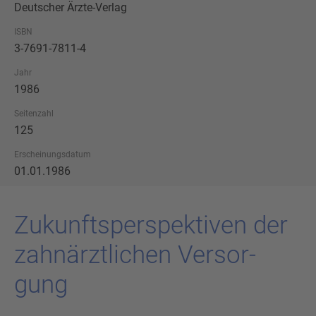
Deutscher Ärzte-Verlag
ISBN
3-7691-7811-4
Jahr
1986
Seitenzahl
125
Erscheinungsdatum
01.01.1986
Zu­kunfts­per­spek­ti­ven der
zahn­ärzt­li­chen Ver­sor­
gung