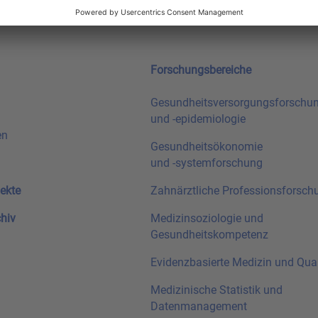
Forschungsbereiche
Gesundheitsversorgungsforschu
und
-epidemiologie
en
Gesundheitsökonomie
und
-systemforschung
ekte
Zahnärztliche Professionsforsch
chiv
Medizinsoziologie und
Gesundheitskompetenz
Evidenzbasierte Medizin und Qual
Medizinische Statistik und
Datenmanagement