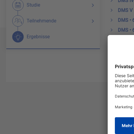
DMS IV
Studie
DMS V
DMS • 6
Teilnehmende
DMS • 
Ergebnisse
DMS • 6
DMS • 6
DMS • 6