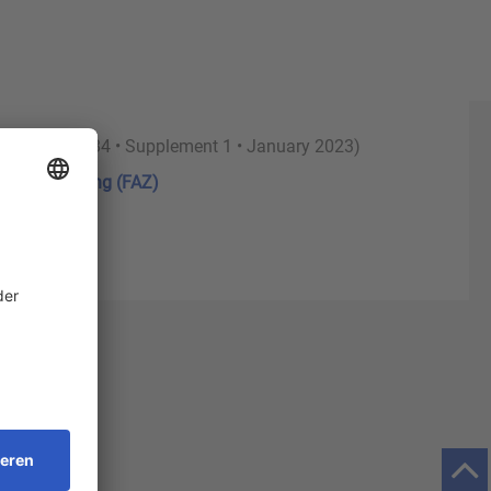
ics
(Volume 84 • Supplement 1 • January 2023)
emeine Zeitung (FAZ)