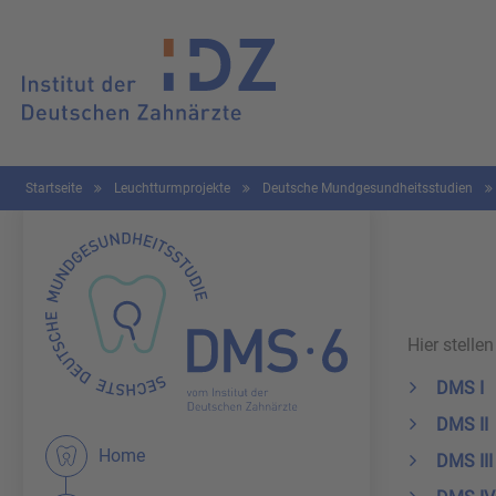
Startseite
Leuchtturmprojekte
Deutsche Mundgesundheitsstudien
Hier stelle
DMS I
DMS II
Home
DMS III