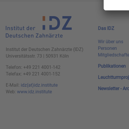
Das IDZ
Wir über uns
Personen
Institut der Deutschen Zahnärzte (IDZ)
Mitgliedschaft
Universitätsstr. 73 | 50931 Köln
Publikationen
Telefon: +49 221 4001-142
Telefax: +49 221 4001-152
Leuchtturmproj
E-Mail:
idz(at)idz.institute
Newsletter - Ar
Web:
www.idz.institute