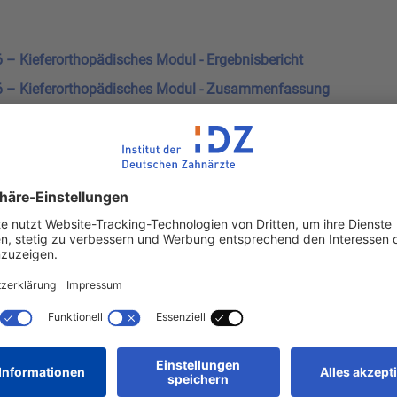
 – Kieferorthopädisches Modul - Ergebnisbericht
6 – Kieferorthopädisches Modul - Zusammenfassung
 – Kieferorthopädisches Modul - Journal of Orofacial Orthoped
 – Kieferorthopädisches Modul - Pressebericht Frankfurter Allg
 – Ergebnisportal