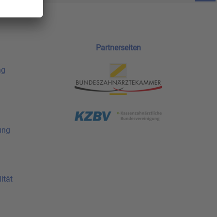
Partnerseiten
ng
ung
ität