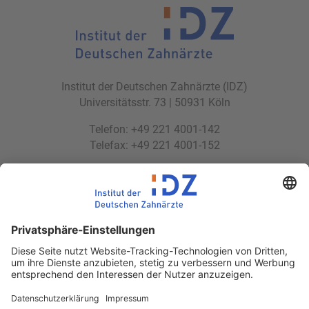
Institut der Deutschen Zahnärzte (IDZ)
Universitätsstr. 73 | 50931 Köln
Telefon: +49 221 4001-142
Telefax: +49 221 4001-152
E-Mail:
idz(at)idz.institute
Web:
www.idz.institute
Partnerseiten