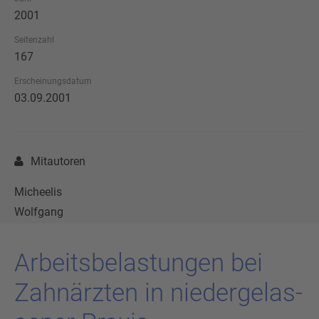
2001
Seitenzahl
167
Erscheinungsdatum
03.09.2001
Mitautoren
Micheelis
Wolfgang
Ar­beits­be­las­tun­gen bei
Zahn­ärz­ten in nie­der­ge­las­