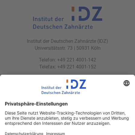
Institut der Deutschen Zahnärzte (IDZ)
Universitätsstr. 73 | 50931 Köln
Telefon: +49 221 4001-142
Telefax: +49 221 4001-152
E-Mail:
idz(at)idz.institute
Web:
www.idz.institute
Partnerseiten