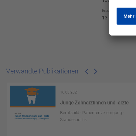
152
Erscheinungsdatum
13.12.2004
Verwandte Publikationen
16.08.2021
Junge Zahnärztinnen und -ärzte
Berufsbild - Patientenversorgung -
Standespolitik