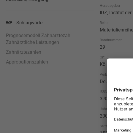
Herausgeber
IDZ, Institut d
Schlagwörter
Reihe
Materialienreih
Prognosemodell Zahnärztezahl
Bandnummer
Zahnärztliche Leistungen
29
Zahnärztezahlen
Ort
Approbationszahlen
Köln
Verlag
Deutscher Zahn
ISBN
3-934280-64-1
Jahr
2004
Seitenzahl