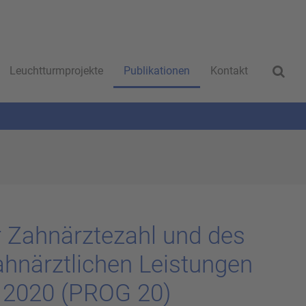
Leuchtturmprojekte
Publikationen
Kontakt
 Zahn­ärz­te­zahl und des
hn­ärzt­li­chen Leis­tun­gen
 2020 (PROG 20)