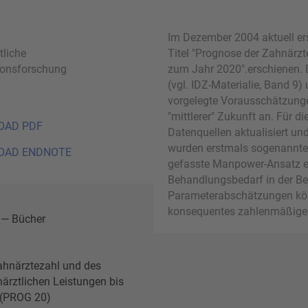
Im Dezember 2004 aktuell ers
tliche
Titel "Prognose der Zahnärzt
ionsforschung
zum Jahr 2020".erschienen. 
(vgl. IDZ-Materialie, Band 9
vorgelegte Vorausschätzunge
"mittlerer" Zukunft an. Für 
OAD PDF
Datenquellen aktualisiert und
wurden erstmals sogenannte 
OAD ENDNOTE
gefasste Manpower-Ansatz e
Behandlungsbedarf in der Be
Parameterabschätzungen könn
konsequentes zahlenmäßiges
 — Bücher
ahnärztezahl und des
ärztlichen Leistungen bis
 (PROG 20)