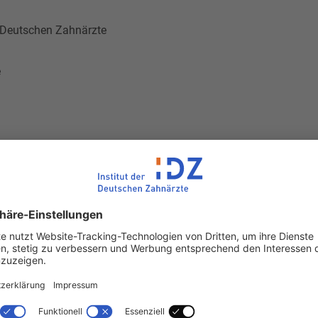
er Deutschen Zahnärzte
e
ärzte Verlag DÄV