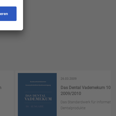
26.03.2009
n
Das Dental Vademekum 10. A
2009/2010
Das Standardwerk für Information
Dentalprodukte