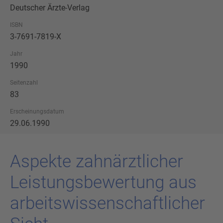
Deutscher Ärzte-Verlag
ISBN
3-7691-7819-X
Jahr
1990
Seitenzahl
83
Erscheinungsdatum
29.06.1990
As­pek­te zahn­ärzt­li­cher
Leis­tungs­be­wer­tung aus
ar­beits­wis­sen­schaft­li­cher