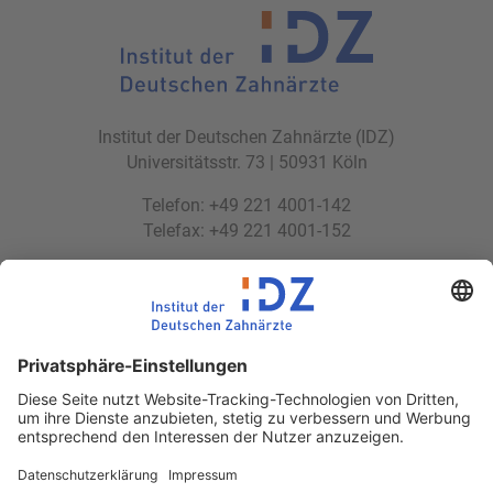
Institut der Deutschen Zahnärzte (IDZ)
Universitätsstr. 73 | 50931 Köln
Telefon: +49 221 4001-142
Telefax: +49 221 4001-152
E-Mail:
idz(at)idz.institute
Web:
www.idz.institute
Partnerseiten