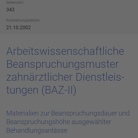
Seitenzahl
343
Erscheinungsdatum
21.10.2002
Ar­beits­wis­sen­schaft­li­che
Be­an­spru­chungs­mus­ter
zahn­ärzt­li­cher Dienst­leis­
tun­gen (BAZ-​II)
Materialien zur Beanspruchungsdauer und
Beanspruchungshöhe ausgewählter
Behandlungsanlässe