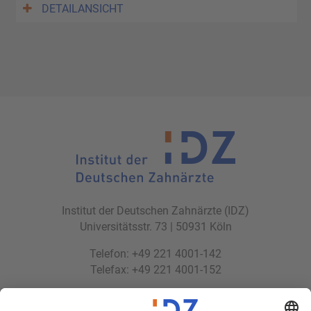
DETAILANSICHT
Institut der Deutschen Zahnärzte (IDZ)
Universitätsstr. 73 | 50931 Köln
Telefon: +49 221 4001-142
Telefax: +49 221 4001-152
E-Mail:
idz(at)idz.institute