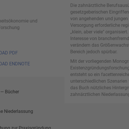
Die zahnärztliche Berufsaus
gesetzgeberischen Eingriffen
von angehenden und jungen Za
eitsökonomie und
Versorgung erforderliche reg
forschung
„klein, aber viele" organisie
Interesse von branchenfre
verändern das Größenwachst
Bereich jedoch spürbar.
OAD PDF
Mit der vorliegenden Monogr
OAD ENDNOTE
Existenzgründungsforschung a
entsteht so ein facettenreich
unterschiedlichen Szenarien 
das Buch nützliches Hinter
 — Bücher
zahnärztlichen Niederlassun
he Niederlassung
chung zur Praxisgründung