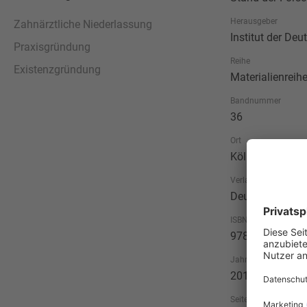
Herausgeber
Zahnärztliche Niederlassung
Institut der De
Praxisgründung
Reihe
Existenzgründung
Materialienreih
Bandnummer
36
Ort
Köln
Verlag
Deutscher Zahn
ISBN
978-3-7691-040
Jahr
2018
Seitenzahl