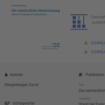
Gesundh
-system
DOWNL
DOWNL
Autoren
Publikation
Klingenberger, David
Titel
Die zahnärztlic
Untertitel
Schlagwörter
Stand der Fors