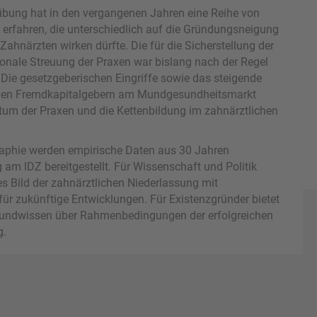
übung hat in den vergangenen Jahren eine Reihe von
 erfahren, die unterschiedlich auf die Gründungsneigung
hnärzten wirken dürfte. Die für die Sicherstellung der
ionale Streuung der Praxen war bislang nach der Regel
rt. Die gesetzgeberischen Eingriffe sowie das steigende
mden Fremdkapitalgebern am Mundgesundheitsmarkt
um der Praxen und die Kettenbildung im zahnärztlichen
aphie werden empirische Daten aus 30 Jahren
m lDZ bereitgestellt. Für Wissenschaft und Politik
es Bild der zahnärztlichen Niederlassung mit
für zukünftige Entwicklungen. Für Existenzgründer bietet
grundwissen über Rahmenbedingungen der erfolgreichen
g.