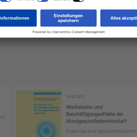
16.02.2012
Wachstums- und
Beschäftigungseffekte der
 im
Mundgesundheitswirtschaft
Ergebnisse einer gesundheitsökonom