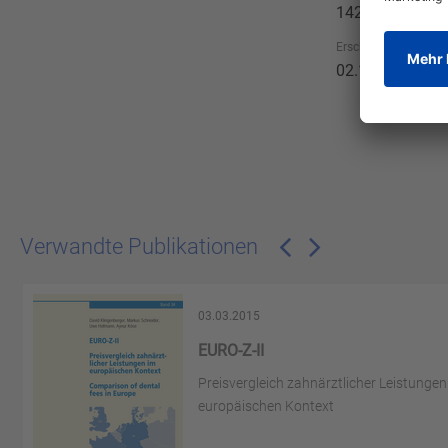
142
Erscheinungsdatum
02.11.2018
Verwandte Publikationen
03.03.2015
g
EURO-Z-II
Preisvergleich zahnärztlicher Leistungen
europäischen Kontext