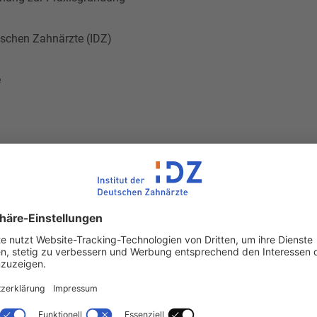
utschen Zahnärzte (IDZ)
e
ärzte Verlag DÄV
8-0