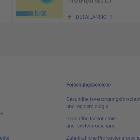
Trendanalyse bis 2030
DETAILANSICHT
Forschungsbereiche
Gesundheitsversorgungsforschu
und
-epidemiologie
en
Gesundheitsökonomie
und
-systemforschung
ekte
Zahnärztliche Professionsforsch