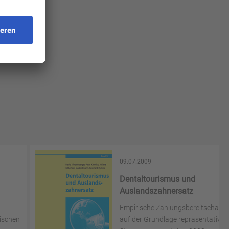
09.07.2009
Dentaltourismus und
Auslandszahnersatz
Empirische Zahlungsbereitschafts
ischen
auf der Grundlage repräsentativer