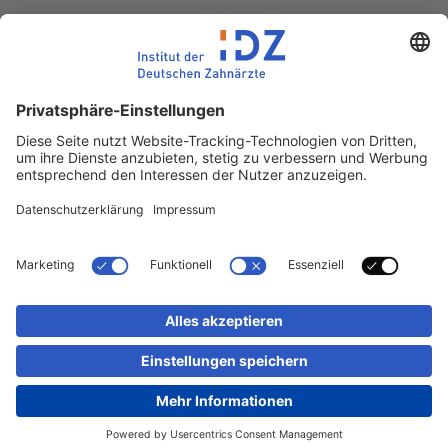
E-Mail:
idz(at)idz.institute
Web:
www.idz.institute
Partnerseiten
Impressum
Datenschutz
Kontakt
Sitemap
Newsletter-Abmeldung