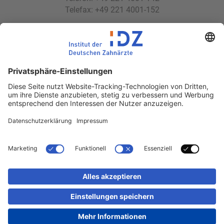
Telefax: +49 221 4001-152
E-Mail:
idz(at)idz.institute
Web:
www.idz.institute
Partnerseiten