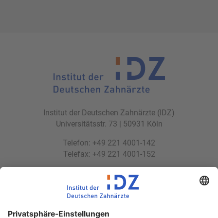
Institut der Deutschen Zahnärzte (IDZ)
Universitätsstr. 73 | 50931 Köln
Telefon: +49 221 4001-142
Telefax: +49 221 4001-152
E-Mail:
idz(at)idz.institute
Web:
www.idz.institute