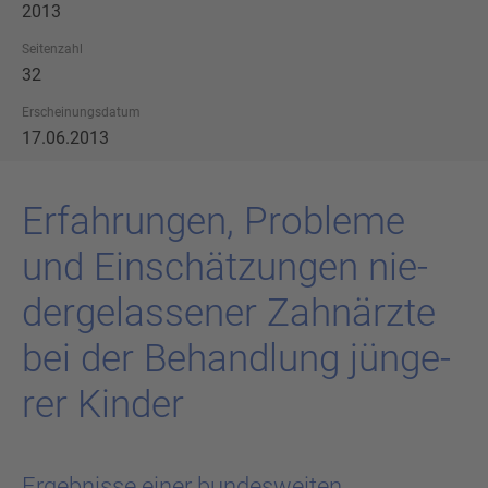
2013
Seitenzahl
32
Erscheinungsdatum
17.06.2013
Er­fah­run­gen, Pro­ble­me
und Ein­schät­zun­gen nie­
der­ge­las­se­ner Zahn­ärz­te
bei der Be­hand­lung jün­ge­
rer Kin­der
Ergebnisse einer bundesweiten