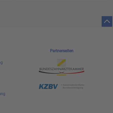
Partnerseiten
ng
ung