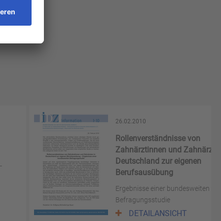
26.02.2010
Rollenverständnisse von
Zahnärztinnen und Zahnärzten
Deutschland zur eigenen
-
Berufsausübung
Ergebnisse einer bundesweiten
Befragungsstudie
DETAILANSICHT