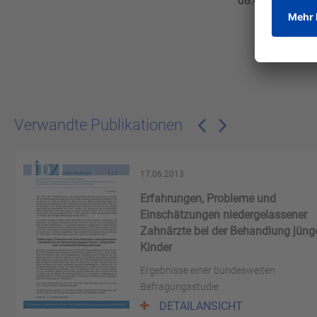
08.02.2008
Verwandte Publikationen
17.06.2013
Erfahrungen, Probleme und
Einschätzungen niedergelassener
Zahnärzte bei der Behandlung jüng
Kinder
Ergebnisse einer bundesweiten
Befragungsstudie
DETAILANSICHT