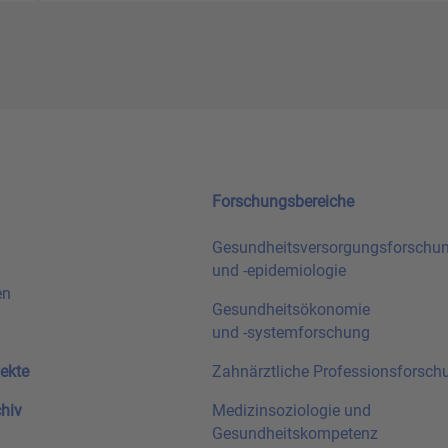
Forschungsbereiche
Gesundheitsversorgungsforschu
und
-epidemiologie
en
Gesundheitsökonomie
und
-systemforschung
ekte
Zahnärztliche Professionsforsch
chiv
Medizinsoziologie und
Gesundheitskompetenz