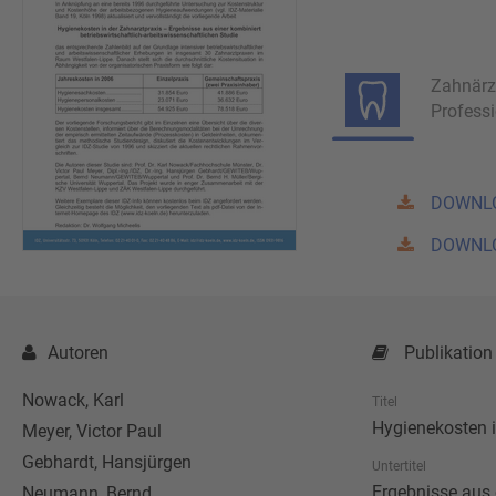
Zahnärz
Profess
DOWNL
DOWNL
Autoren
Publikation
Nowack, Karl
Titel
Hygienekosten i
Meyer, Victor Paul
Gebhardt, Hansjürgen
Untertitel
Ergebnisse aus 
Neumann, Bernd