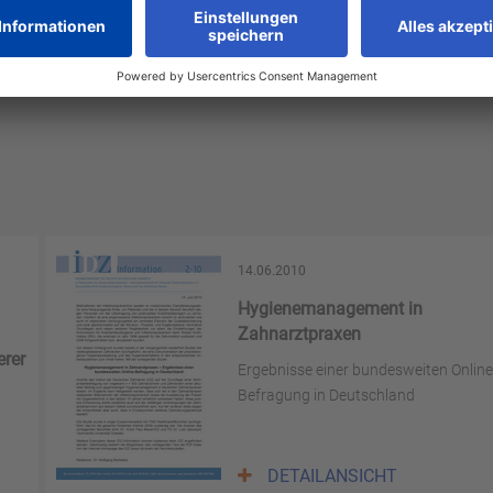
14.06.2010
Hygienemanagement in
Zahnarztpraxen
erer
Ergebnisse einer bundesweiten Online
Befragung in Deutschland
DETAILANSICHT