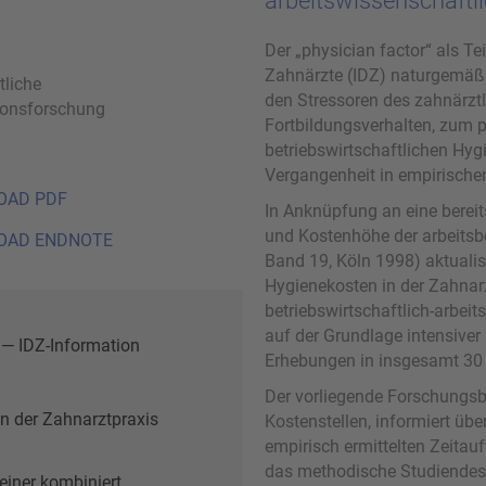
arbeitswissenschaftl
Der „physician factor“ als T
Zahnärzte (IDZ) naturgemäß 
tliche
den Stressoren des zahnärzt
ionsforschung
Fortbildungsverhalten, zum 
betriebswirtschaftlichen Hyg
Vergangenheit in empirischen
OAD PDF
In Anknüpfung an eine berei
und Kostenhöhe der arbeitsb
OAD ENDNOTE
Band 19, Köln 1998) aktualisi
Hygienekosten in der Zahnarz
betriebswirtschaftlich-arbei
auf der Grundlage intensiver 
 — IDZ-Information
Erhebungen in insgesamt 30
Der vorliegende Forschungsbe
n der Zahnarztpraxis
Kostenstellen, informiert ü
empirisch ermittelten Zeitau
das methodische Studiendesig
einer kombiniert