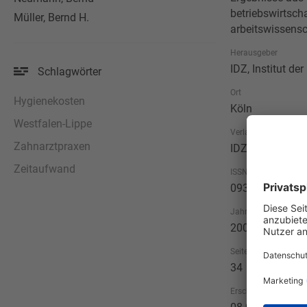
betriebswirtscha
Müller, Bernd H.
arbeitswissensc
Herausgeber
IDZ, Institut d
Schlagwörter
Ort
Hygienekosten
Köln
Westfalen-Lippe
Verlag
Zahnarztpraxen
IDZ, Institut d
Zeitaufwand
ISSN
0931-9816
Jahr
2008
Seitenzahl
34
Erscheinungsdatum