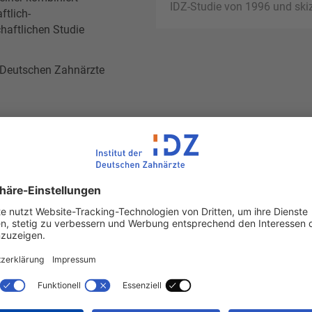
IDZ-Studie von 1996 und skiz
ftlich-
haftlichen Studie
er Deutschen Zahnärzte
er Deutschen Zahnärzte