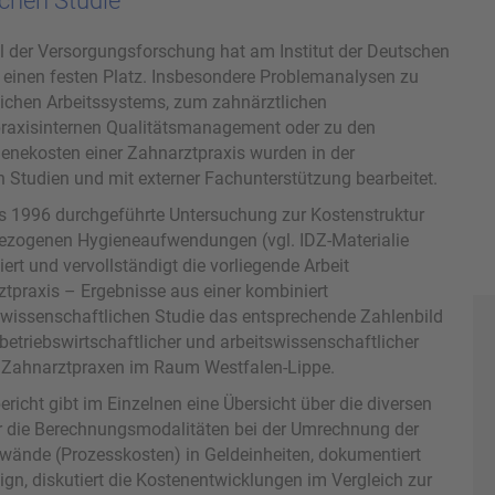
ichen Studie
eil der Versorgungsforschung hat am Institut der Deutschen
einen festen Platz. Insbesondere Problemanalysen zu
lichen Arbeitssystems, zum zahnärztlichen
praxisinternen Qualitätsmanagement oder zu den
ienekosten einer Zahnarztpraxis wurden in der
 Studien und mit externer Fachunterstützung bearbeitet.
ts 1996 durchgeführte Untersuchung zur Kostenstruktur
ezogenen Hygieneaufwendungen (vgl. IDZ-Materialie
ert und vervollständigt die vorliegende Arbeit
tpraxis – Ergebnisse aus einer kombiniert
tswissenschaftlichen Studie das entsprechende Zahlenbild
betriebswirtschaftlicher und arbeitswissenschaftlicher
 Zahnarztpraxen im Raum Westfalen-Lippe.
richt gibt im Einzelnen eine Übersicht über die diversen
ber die Berechnungsmodalitäten bei der Umrechnung der
fwände (Prozesskosten) in Geldeinheiten, dokumentiert
n, diskutiert die Kostenentwicklungen im Vergleich zur