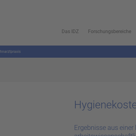
Das IDZ
Forschungsbereiche
ahnarztpraxis
Hy­gie­ne­kos­t
Ergebnisse aus einer 