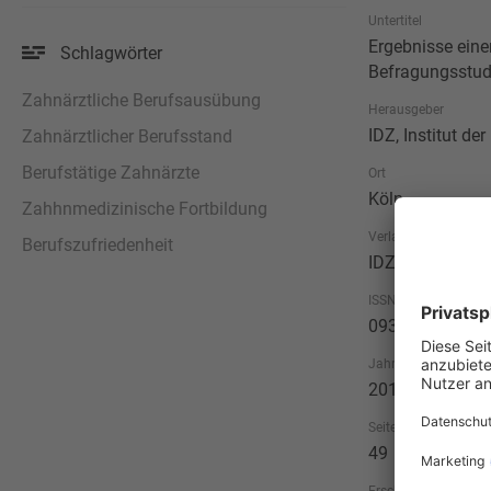
Untertitel
Ergebnisse ein
Schlagwörter
Befragungsstud
Zahnärztliche Berufsausübung
Herausgeber
IDZ, Institut d
Zahnärztlicher Berufsstand
Berufstätige Zahnärzte
Ort
Köln
Zahhnmedizinische Fortbildung
Verlag
Berufszufriedenheit
IDZ, Institut d
ISSN
0931-9816
Jahr
2010
Seitenzahl
49