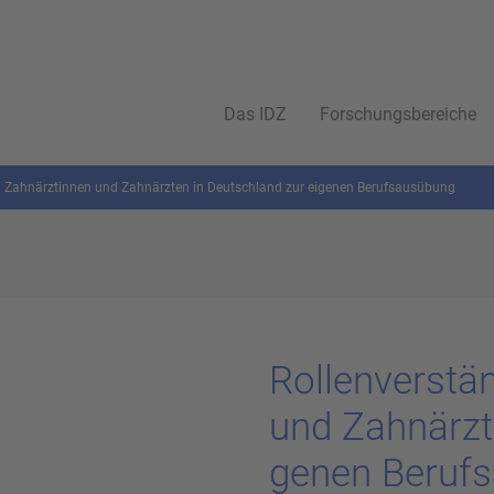
Das IDZ
Forschungsbereiche
n Zahnärztinnen und Zahnärzten in Deutschland zur eigenen Berufsausübung
Rol­len­ver­stä
und Zahn­ärz­t
ge­nen Be­ruf