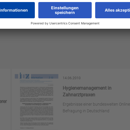
14.06.2010
Hygienemanagement in
Zahnarztpraxen
erer
Ergebnisse einer bundesweiten Online
Befragung in Deutschland