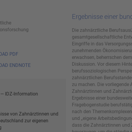
Ergebnisse einer bun
tliche
ionsforschung
Die zahnärztliche Berufsaus
gesamtgesellschaftliche Entw
Eingriffe in das Versorgungs
zunehmenden Ökonomisierung
OAD PDF
erwachsen, beherrschen deme
Diskussion. Vor diesem Hinte
OAD ENDNOTE
berufssoziologischen Persp
zahnärztlichen Berufsstande
zu machen. Die vorliegende A
Zahnärztinnen und Zahnärzt
 — IDZ-Information
Ergebnisse einer bundesweite
Fragebogenstudie berufstätig
nach den Themenkomplexen „
nisse von Zahnärztinnen und
und „eigene Arbeitsbedingung
eutschland zur eigenen
dass die Zahnärztinnen und Z
g
bevorzugen, um die ständig 