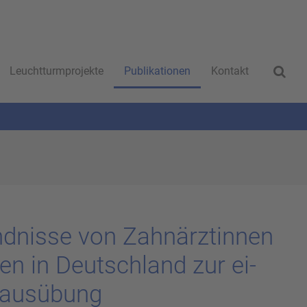
Leuchtturmprojekte
Publikationen
Kontakt
nd­nis­se von Zahn­ärz­tin­nen
en in Deutsch­land zur ei­
s­aus­übung