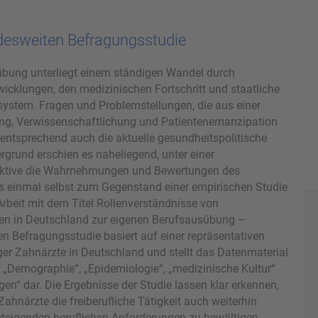
desweiten Befragungsstudie
übung unterliegt einem ständigen Wandel durch
icklungen, den medizinischen Fortschritt und staatliche
system. Fragen und Problemstellungen, die aus einer
, Verwissenschaftlichung und Patientenemanzipation
ntsprechend auch die aktuelle gesundheitspolitische
rgrund erschien es naheliegend, unter einer
ektive die Wahrnehmungen und Bewertungen des
s einmal selbst zum Gegenstand einer empirischen Studie
rbeit mit dem Titel Rollenverständnisse von
en in Deutschland zur eigenen Berufsausübung –
n Befragungsstudie basiert auf einer repräsentativen
er Zahnärzte in Deutschland und stellt das Datenmaterial
Demographie“, „Epidemiologie“, „medizinische Kultur“
en“ dar. Die Ergebnisse der Studie lassen klar erkennen,
ahnärzte die freiberufliche Tätigkeit auch weiterhin
steigenden beruflichen Anforderungen zu bewältigen.