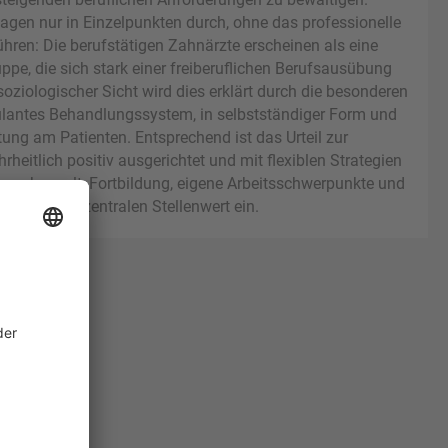
agen nur in Einzelpunkten durch, ohne das professionelle
hren: Die berufstätigen Zahnärzte erscheinen als eine
e, die sich stark einer freiberuflichen Berufsausübung
oziologischer Sicht wird dies erklärt durch die besonderen
antes Behandlungssystem, in selbstständiger Form und
stung am Patienten. Entsprechend ist das Urteil zur
rheitlich positiv ausgerichtet und mit flexiblen Strategien
 verkoppelt; Fortbildung, eigene Arbeitsschwerpunkte und
ier einen zentralen Stellenwert ein.