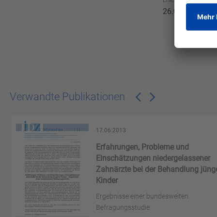
Erscheinungsdatum
26.02.2010
Verwandte Publikationen
17.06.2013
Erfahrungen, Probleme und
Einschätzungen niedergelassener
Zahnärzte bei der Behandlung jüng
Kinder
Ergebnisse einer bundesweiten
Befragungsstudie