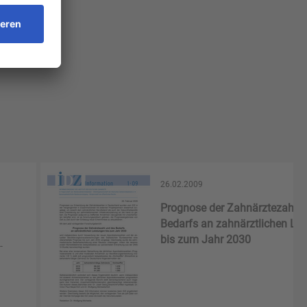
26.02.2009
Prognose der Zahnärztezahl u
Bedarfs an zahnärztlichen Le
bis zum Jahr 2030
-