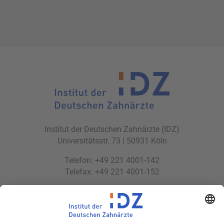
Institut der Deutschen Zahnärzte (IDZ)
Universitätsstr. 73 | 50931 Köln
Telefon: +49 221 4001-142
Telefax: +49 221 4001-152
E-Mail:
idz(at)idz.institute
Web:
www.idz.institute