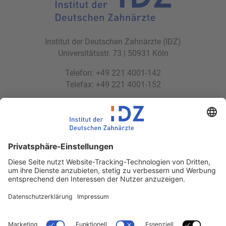
Institut der Deutschen Zahnärzte (IDZ)
Universitätsstr. 73 | 50931 Köln
Telefon: +49 221 4001-142
Telefax: +49 221 4001-152
E-Mail:
idz(at)idz.institute
Web:
www.idz.institute
Partnerseiten