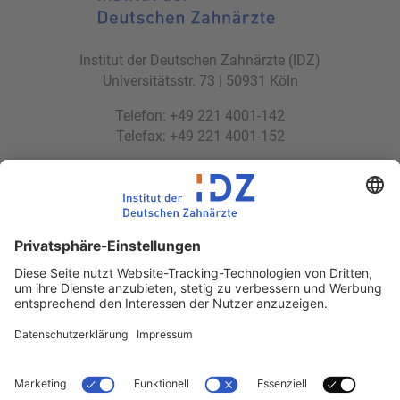
Institut der Deutschen Zahnärzte (IDZ)
Universitätsstr. 73 | 50931 Köln
Telefon: +49 221 4001-142
Telefax: +49 221 4001-152
E-Mail:
idz(at)idz.institute
Web:
www.idz.institute
Partnerseiten