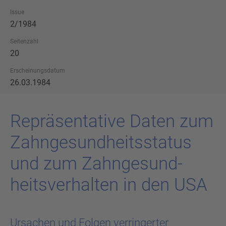
Issue
2/1984
Seitenzahl
20
Erscheinungsdatum
26.03.1984
Re­prä­sen­ta­ti­ve Daten zum
Zahn­ge­sund­heits­sta­tus
und zum Zahn­ge­sund­
heits­ver­hal­ten in den USA
Ursachen und Folgen verringerter