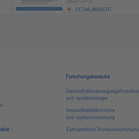
(2000–2012)
DETAILANSICHT
Forschungsbereiche
Gesundheitsversorgungsforschu
und
-epidemiologie
en
Gesundheitsökonomie
und
-systemforschung
ekte
Zahnärztliche Professionsforsch