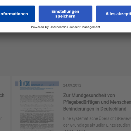
24.09.2012
ch
Zur Mundgesundheit von
Pflegebedürftigen und Menschen
Behinderungen in Deutschland
on
Eine systematische Übersicht (Review
der Grundlage aktueller Einzelstudien