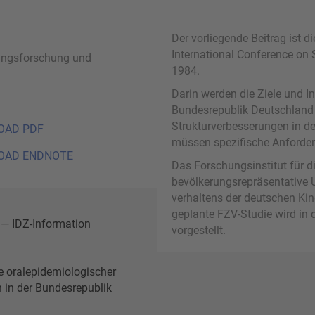
Der vorliegende Beitrag ist 
International Conference on 
ungsforschung und
1984.
Darin werden die Ziele und I
Bundesrepublik Deutschland v
Strukturverbesserungen in de
OAD PDF
müssen spezifische Anforder
OAD ENDNOTE
Das Forschungsinstitut für d
bevölkerungsrepräsentative
verhaltens der deutschen Kin
geplante FZV-Studie wird in
 — IDZ-Information
vorgestellt.
te oralepidemiologischer
 in der Bundesrepublik