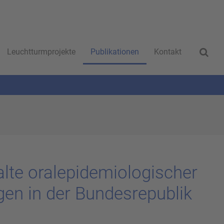
Leuchtturmprojekte
Publikationen
Kontakt
­te oral­epi­de­mio­lo­gi­scher
gen in der Bun­des­re­pu­blik