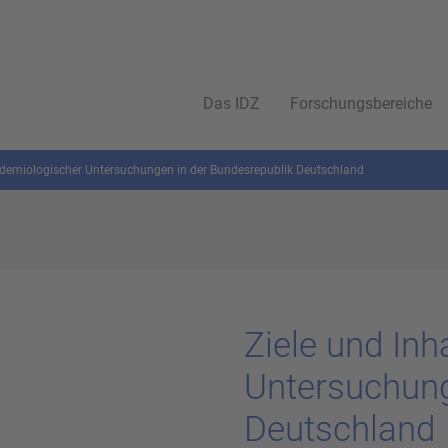
Das IDZ
Forschungsbereiche
pidemiologischer Untersuchungen in der Bundesrepublik Deutschland
Ziele und In­hal
Un­ter­su­chun­
Deutsch­land