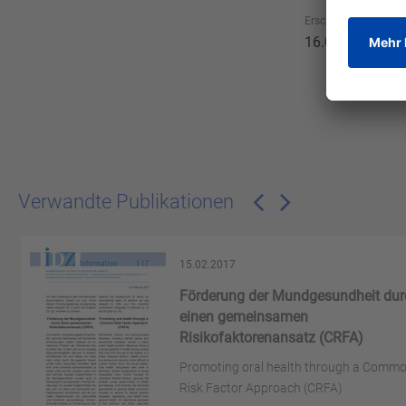
Erscheinungsdatum
16.07.1984
Verwandte Publikationen
15.02.2017
Förderung der Mundgesundheit dur
einen gemeinsamen
Risikofaktorenansatz (CRFA)
Promoting oral health through a Comm
Risk Factor Approach (CRFA)