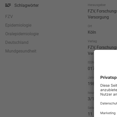
Schlagwörter
Herausgeber
FZV, Forschungsi
FZV
Versorgung
Epidemiologie
Ort
Köln
Oralepidemiologie
Verlag
Deutschland
FZV, Forschungsi
Mundgesundheit
Versorgung
ISSN
0175-8667
Jahr
1984
Issue
3/1984
Seitenzahl
11