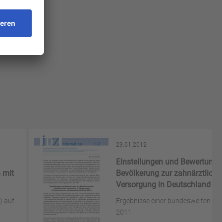
23.01.2012
Einstellungen und Bewertunge
 mit
Bevölkerung zur zahnärztliche
Versorgung in Deutschland
) auf
Ergebnisse einer bundesweiten U
2011