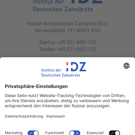
Institut der Deutschen Zahnärzte (IDZ)
Universitätsstr. 73 | 50931 Köln
Telefon: +49 221 4001-142
Telefax: +49 221 4001-152
E-Mail:
idz(at)idz.institute
Web:
www.idz.institute
Partnerseiten