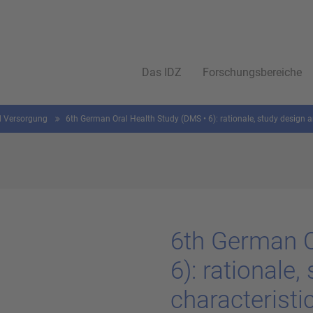
Das IDZ
Forschungsbereiche
nd Versorgung
6th German Oral Health Study (DMS • 6): rationale, study design a
6th Ger­man 
6): ra­tio­na­le
cha­rac­te­rist