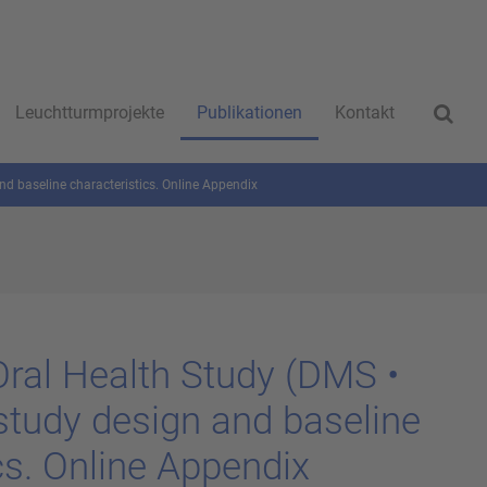
Leuchtturmprojekte
Publikationen
Kontakt
nd baseline characteristics. Online Appendix
Oral Health Study (DMS •
, study de­sign and ba­se­li­ne
ics. On­line Ap­pen­dix