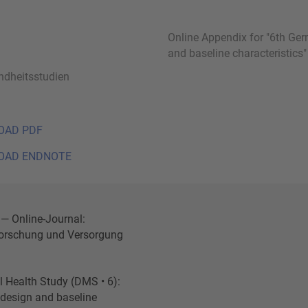
Online Appendix for "6th Ger
and baseline characteristics"
dheitsstudien
OAD PDF
OAD ENDNOTE
 — Online-Journal:
orschung und Versorgung
 Health Study (DMS • 6):
y design and baseline