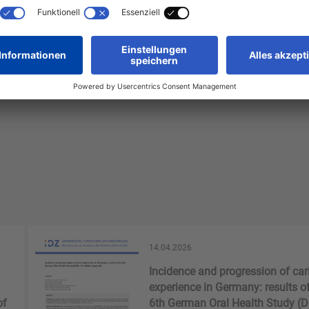
5-1
14.04.2026
Incidence and progression of car
experience in Germany: results of
of
6th German Oral Health Study (