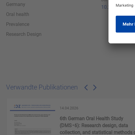
DOI
Germany
10.23786/2025-
Oral health
Prevalence
Research Design
Verwandte Publikationen
14.04.2026
n
6th German Oral Health Study
(DMS • 6): Research design, data
collection, and statistical methods 