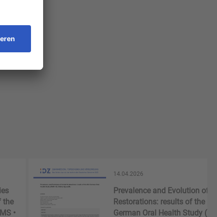
14.04.2026
ies
Prevalence and Evolution of D
 the
Restorations: results of the 6t
DMS •
German Oral Health Study (DM