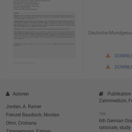
Deutsche Mundgesun
DOWNL
DOWNL
Autoren
Publikation
Zahnmedizin, F
Jordan, A. Rainer
Titel
Frenzel Baudisch, Nicolas
6th German Oral
Ohm, Cristiana
rationale, stud
Zimmermann, Fabian