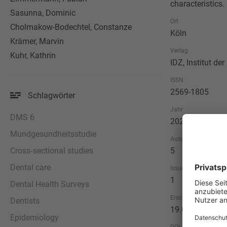
characteristics
Sasunna, Dominic
Ort
Cholmakow-Bodechtel, Constanze
Köln
Krämer, Marvin
Verlag
Kuhr, Kathrin
IDZ, Institut d
ISSN
2569-1805
Schlagwörter
Jahr
DMS 6
2024
Mundgesundheitsstudie
Ausgabe
Cross‐sectional studies
5
Dental care
Issue
1
Dental Health Surveys
Erscheinungsdatum
Dentists
19.06.2024
Epidemiology