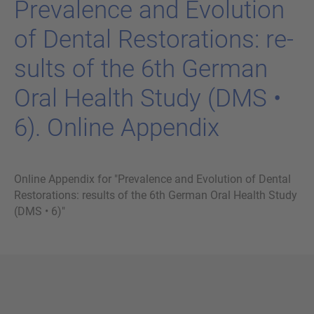
Pr­e­v­a­lence and Evo­lu­ti­on
of Den­tal Res­to­ra­ti­ons: re­
sults of the 6th Ger­man
Oral Health Study (DMS •
6). On­line Ap­pen­dix
Online Appendix for "Prevalence and Evolution of Dental
Restorations: results of the 6th German Oral Health Study
(DMS • 6)"