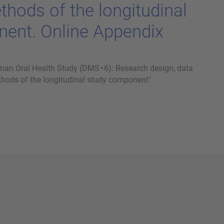
me­thods of the lon­gi­tu­di­nal
ent. On­line Ap­pen­dix
man Oral Health Study (DMS • 6): Research design, data
ethods of the longitudinal study component"