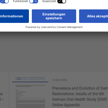
-6-01
14.04.2026
Prevalence and Evolution of Den
he
Restorations: results of the 6th
 •
German Oral Health Study (DMS •
Online Appendix