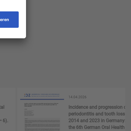
14.04.2026
tal
Incidence and progression of
periodontitis and tooth loss b
 6).
2014 and 2023 in Germany: re
the 6th German Oral Health S