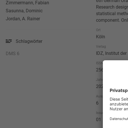
6th German Oral
Zimmermann, Fabian
Research design
Sasunna, Dominic
statistical meth
Jordan, A. Rainer
component. Onl
Ort
Köln
Schlagwörter
Verlag
IDZ, Institut d
DMS 6
ISSN
2569-1805
Jahr
2026
Ausgabe
6
Issue
01