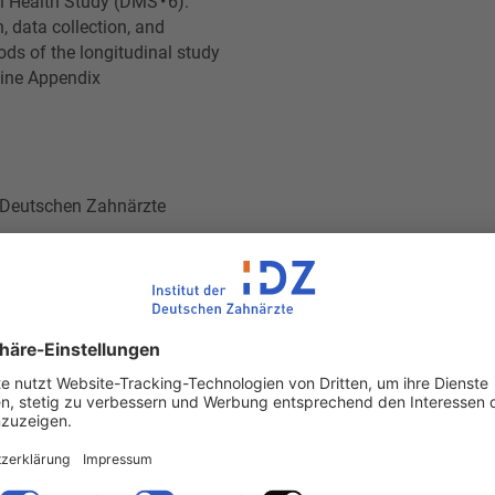
 Health Study (DMS • 6):
, data collection, and
ods of the longitudinal study
ine Appendix
er Deutschen Zahnärzte