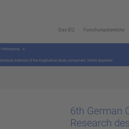
Das IDZ
Forschungsbereiche
nd Versorgung
statistical methods of the longitudinal study component. Online Appendix
6th Ger­man O
Re­se­arch de­