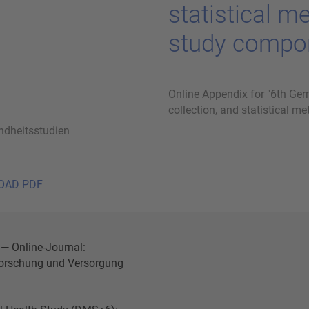
sta­ti­s­ti­cal 
study com­po­n
Online Appendix for "6th Ger
collection, and statistical m
dheitsstudien
OAD PDF
 — Online-Journal:
orschung und Versorgung