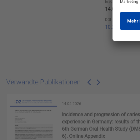
Erscheinungsdatum
14.04.2026
DOI
10.23786/2026
Verwandte Publikationen
14.04.2026
n
Incidence and progression of caries
experience in Germany: results of t
6th German Oral Health Study (DMS
6). Online Appendix