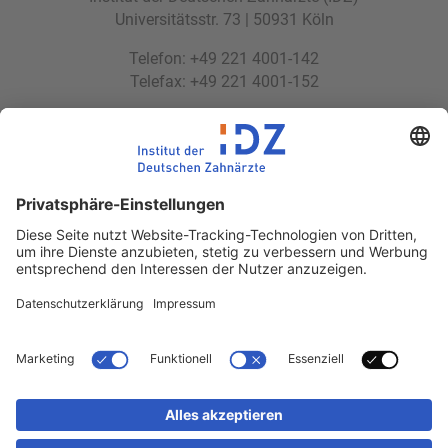
Universitätsstr. 73 | 50931 Köln
Telefon: +49 221 4001-142
Telefax: +49 221 4001-152
E-Mail:
idz(at)idz.institute
Web:
www.idz.institute
Partnerseiten