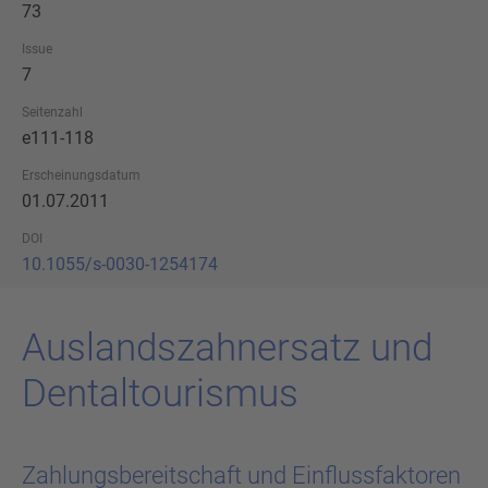
73
Issue
7
Seitenzahl
e111-118
Erscheinungsdatum
01.07.2011
DOI
10.1055/s-0030-1254174
Aus­lands­zahn­ersatz und
Den­tal­tou­ris­mus
Zahlungsbereitschaft und Einflussfaktoren