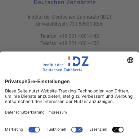
Institut der Deutschen Zahnärzte (IDZ)
Universitätsstr. 73 | 50931 Köln
Telefon: +49 221 4001-142
Telefax: +49 221 4001-152
E-Mail:
idz(at)idz.institute
Web:
www.idz.institute
Partnerseiten