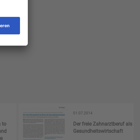
01.07.2014
 to
Der freie Zahnarztberuf als Mo
and
Gesundheitswirtschaft
re