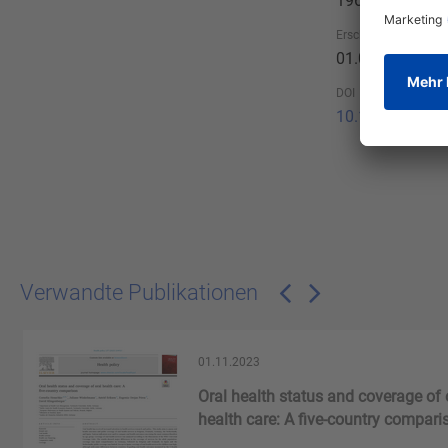
196-203
Erscheinungsdatum
01.03.2005
DOI
10.1055/s-200
Verwandte Publikationen
01.11.2023
Oral health status and coverage of 
health care: A five-country compari