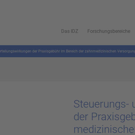
Das IDZ
Forschungsbereiche
rteilungswirkungen der Praxisgebühr im Bereich der zahnmedizinischen Versorgun
Steuerungs-​ u
der Pra­xis­ge
me­di­zi­ni­sch