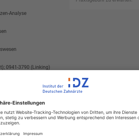
tzen-Analyse
sen
tswesen
t); 0941-3790 (Linking)