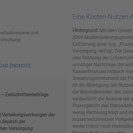
Eine Kosten-Nutzen-
Hintergrund:
Mit dem Gesetz 
eitsökonomie und
(GKV-Modernisierungsgesetz
forschung
Einführung einer sog. „Praxi
Versorgung verfügt. Der Gese
eine Stärkung der Lotsenfun
unnötiger Nachfrage, die si
OAD ENDNOTE
Kassenfinanzen möglich mache
Steuerungsinstrument der Pra
ist die Abwägung des Nutzen
der Besonderheiten des zah
— Zeitschriftenbeiträge
verdeutlicht die Analyse der a
Praxisgebühr den Besonderh
wenig Rechnung trägt und d
 Verteilungswirkungen der
sozialmedizinischer Perspekti
 Bereich der
weder mikro- noch makroöko
hen Versorgung
Praxisgebühr zu erwarten.