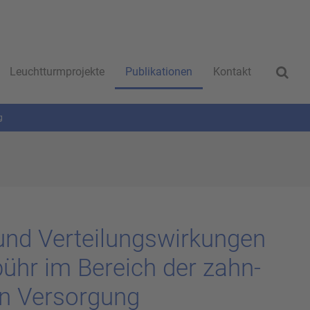
Leuchtturmprojekte
Publikationen
Kontakt
g
nd Ver­tei­lungs­wir­kun­gen
­bühr im Be­reich der zahn­
en Ver­sor­gung