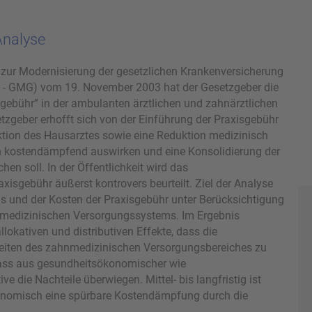
Analyse
zur Modernisierung der gesetzlichen Krankenversicherung
 - GMG) vom 19. November 2003 hat der Gesetzgeber die
sgebühr” in der ambulanten ärztlichen und zahnärztlichen
tzgeber erhofft sich von der Einführung der Praxisgebühr
ktion des Hausarztes sowie eine Reduktion medizinisch
ch kostendämpfend auswirken und eine Konsolidierung der
n soll. In der Öffentlichkeit wird das
xisgebühr äußerst kontrovers beurteilt. Ziel der Analyse
s und der Kosten der Praxisgebühr unter Berücksichtigung
nmedizinischen Versorgungssystems. Im Ergebnis
llokativen und distributiven Effekte, dass die
eiten des zahnmedizinischen Versorgungsbereiches zu
ass aus gesundheitsökonomischer wie
ve die Nachteile überwiegen. Mittel- bis langfristig ist
nomisch eine spürbare Kostendämpfung durch die