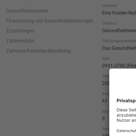
Untertitel
Gesundheitssystem
Eine Kosten-Nu
Finanzierung von Gesundheitsleistungen
Titel kurz
Gesundheitswe
Zuzahlungen
Zahnmedizin
Titel Ausgeschrieben
Das Gesundhei
Zahnarzt-Patienten-Beziehung
ISSN
0941-3790 (Prin
Jahr
2005
Ausgabe
67
Issue
3
Seitenzahl