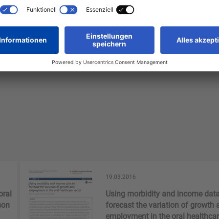
5-857957
19.03.2016
oral
Using morbidity and income data
son
forecast the variation of growth 
employment in the oral healthca