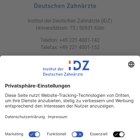
Institut der Deutschen Zahnärzte (IDZ)
Universitätsstr. 73 | 50931 Köln
Telefon: +49 221 4001-142
Telefax: +49 221 4001-152
E-Mail:
idz(at)idz.institute
Web:
www.idz.institute
Partnerseiten