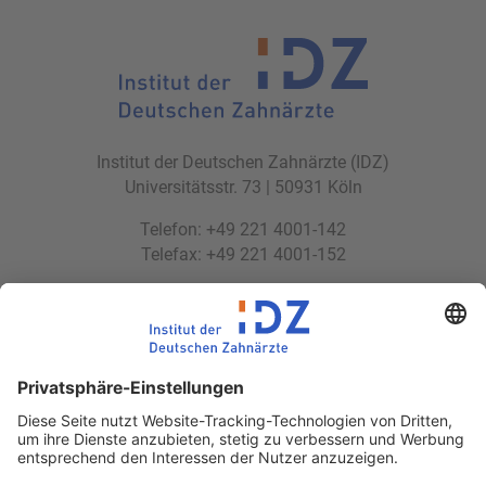
Institut der Deutschen Zahnärzte (IDZ)
Universitätsstr. 73 | 50931 Köln
Telefon: +49 221 4001-142
Telefax: +49 221 4001-152
E-Mail:
idz(at)idz.institute
Web:
www.idz.institute
Partnerseiten