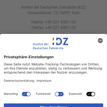
Institut der Deutschen Zahnärzte (IDZ)
Universitätsstr. 73 | 50931 Köln
Telefon: +49 221 4001-142
Telefax: +49 221 4001-152
E-Mail:
idz(at)idz.institute
Web:
www.idz.institute
Partnerseiten