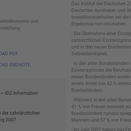
Das Institut der Deutschen Z
Deutschen Apotheker- und Är
Investitionsverhalten bei de
eitsökonomie und
Ergebnisse hervorzuheben:
forschung
- Die Übernahme einer Einzel
zahnärztlichen Existenzgrün
und in den neuen Bundesländ
OAD PDF
Selbstständigkeit.
- In den alten Bundesländern
OAD ENDNOTE
Existenzgründer die Berufsa
neuen Bundesländern wurde 
einem Anteil von 42 % erstmal
Bundesländern.
 — IDZ-Information
- Während in den alten Bun
41 % von Frauen realisiert w
i der zahnärztlichen
Bundesländern nahezu spiege
ng 2007
Männern und 57 % von Frau
- Im Jahr 2007 betrug das F