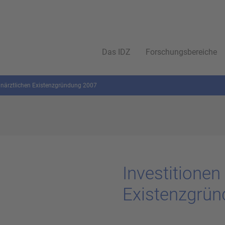
Das IDZ
Forschungsbereiche
ahnärztlichen Existenzgründung 2007
In­ves­ti­tio­ne
Exis­tenz­grü