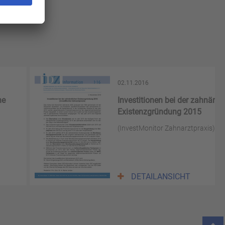
02.11.2016
he
Investitionen bei der zahnärzt
Existenzgründung 2015
(InvestMonitor Zahnarztpraxis)
DETAILANSICHT