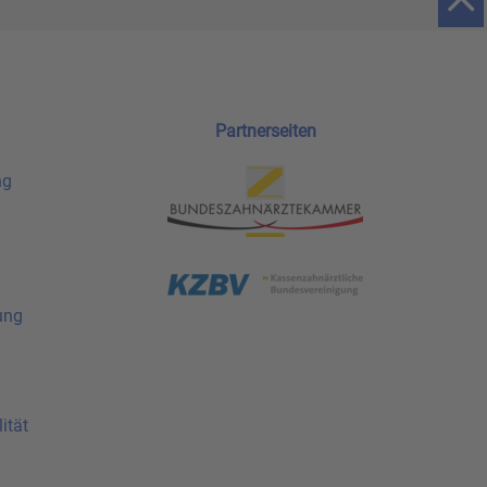
Partnerseiten
ng
ung
ität