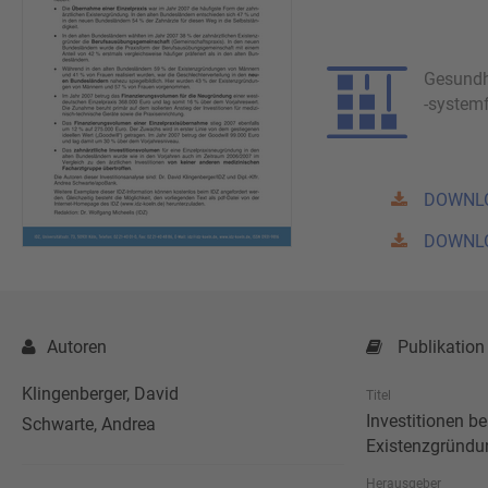
Gesundh
-system
DOWNL
DOWNL
Autoren
Publikation
Klingenberger, David
Titel
Investitionen be
Schwarte, Andrea
Existenzgründu
Herausgeber