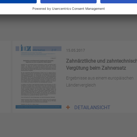
15.05.2017
Zahnärztliche und zahntechnisc
Vergütung beim Zahnersatz
Ergebnisse aus einem europäischen
Ländervergleich
DETAILANSICHT