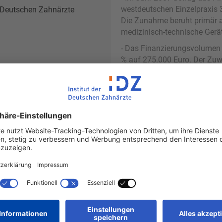
westdeutschen Einzelpraxis 
er Deutschen Zahnärzte
Die Zunahme beruht primär au
medizinisch-technische Gerät
- Das Finanzierungsvolumen 
% auf 275.000 Euro. Der Zuwa
er Deutschen Zahnärzte
Wert („Goodwill“) getragen. 
damit um 30 % über dem Vor
- Das zahnärztliche Investit
Bundesländern wurde wie in 
zu den ärztlichen Investitio
übertroffen.