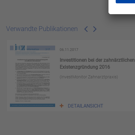
Verwandte Publikationen
06.11.2017
Investitionen bei der zahnärztlichen
Existenzgründung 2016
(InvestMonitor Zahnarztpraxis)
DETAILANSICHT