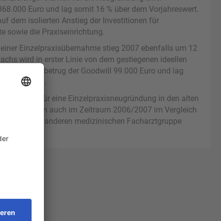
368.000 Euro und lag somit 16 % über dem Vorjahreswert.
f dem isolierten Anstieg der Investitionen für
e sowie die Praxiseinrichtung.
einer Einzelpraxisübernahme stieg 2007 ebenfalls um 12
chs wird in erster Linie von dem gestiegenen ideellen
Im Jahr 2007 betrug der Goodwill 99.000 Euro und lag
jahresniveau.
ionsvolumen für eine Einzelpraxisneugründung in den alten
den Vorjahren auch im Zeitraum 2006/2007 im Vergleich
nen von keiner anderen medizinischen Facharztgruppe