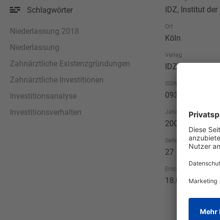
IDZ, Institut d
Schlagwörter
Ort
Niederlassung 2018
Köln
Niederlassung
Verlag
Zahnärztliche Existenzgründungen
IDZ, Institut d
Zahnärztliche Investitionen
ISSN
0931-9816
Investitionsanalyse
Investitionsverhalten
Jahr
2009
Seitenzahl
27
Erscheinungsdatum
18.05.2009