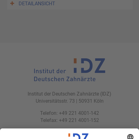
DETAILANSICHT
Institut der Deutschen Zahnärzte (IDZ)
Universitätsstr. 73 | 50931 Köln
Telefon: +49 221 4001-142
Telefax: +49 221 4001-152
E-Mail:
idz(at)idz.institute