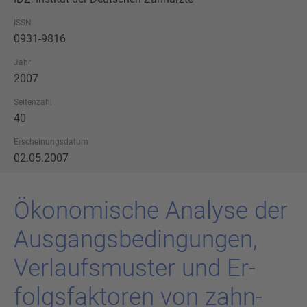
ISSN
0931-9816
Jahr
2007
Seitenzahl
40
Erscheinungsdatum
02.05.2007
Öko­no­mi­sche Ana­ly­se der
Aus­gangs­be­din­gun­gen,
Ver­laufs­mus­ter und Er­
folgs­fak­to­ren von zahn­